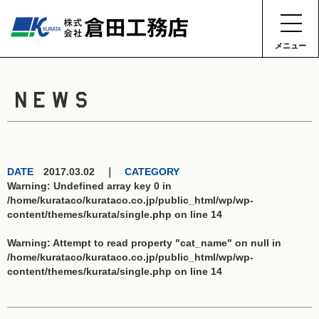
メニュー
NEWS
DATE
2017.03.02 ｜
CATEGORY
Warning
: Undefined array key 0 in
/home/kurataco/kurataco.co.jp/public_html/wp/wp-
content/themes/kurata/single.php
on line
14
Warning
: Attempt to read property "cat_name" on null in
/home/kurataco/kurataco.co.jp/public_html/wp/wp-
content/themes/kurata/single.php
on line
14