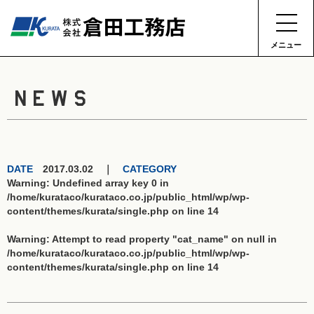
メニュー
NEWS
DATE
2017.03.02 ｜
CATEGORY
Warning
: Undefined array key 0 in
/home/kurataco/kurataco.co.jp/public_html/wp/wp-
content/themes/kurata/single.php
on line
14
Warning
: Attempt to read property "cat_name" on null in
/home/kurataco/kurataco.co.jp/public_html/wp/wp-
content/themes/kurata/single.php
on line
14