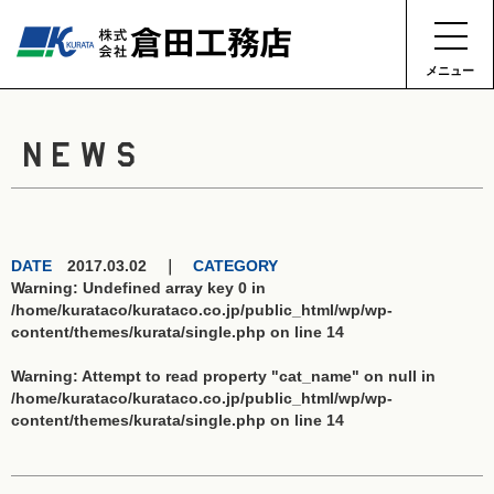
メニュー
NEWS
DATE
2017.03.02 ｜
CATEGORY
Warning
: Undefined array key 0 in
/home/kurataco/kurataco.co.jp/public_html/wp/wp-
content/themes/kurata/single.php
on line
14
Warning
: Attempt to read property "cat_name" on null in
/home/kurataco/kurataco.co.jp/public_html/wp/wp-
content/themes/kurata/single.php
on line
14