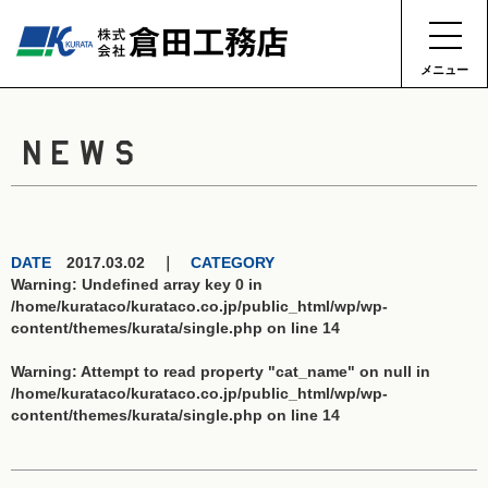
メニュー
NEWS
DATE
2017.03.02 ｜
CATEGORY
Warning
: Undefined array key 0 in
/home/kurataco/kurataco.co.jp/public_html/wp/wp-
content/themes/kurata/single.php
on line
14
Warning
: Attempt to read property "cat_name" on null in
/home/kurataco/kurataco.co.jp/public_html/wp/wp-
content/themes/kurata/single.php
on line
14