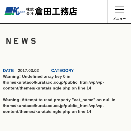
メニュー
NEWS
DATE
2017.03.02 ｜
CATEGORY
Warning
: Undefined array key 0 in
/home/kurataco/kurataco.co.jp/public_html/wp/wp-
content/themes/kurata/single.php
on line
14
Warning
: Attempt to read property "cat_name" on null in
/home/kurataco/kurataco.co.jp/public_html/wp/wp-
content/themes/kurata/single.php
on line
14