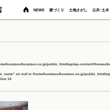
NEWS
家づくり
土地さがし
公共･土木
ome/kurataco/kurataco.co.jp/public_html/wp/wp-content/themes/ku
cat_name" on null in
/home/kurataco/kurataco.co.jp/public_html/w
line
14