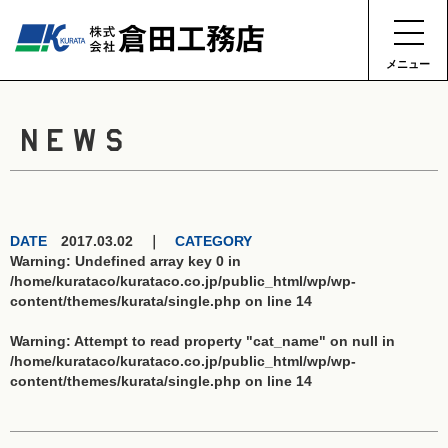
メニュー
NEWS
DATE
2017.03.02 ｜
CATEGORY
Warning
: Undefined array key 0 in
/home/kurataco/kurataco.co.jp/public_html/wp/wp-
content/themes/kurata/single.php
on line
14
Warning
: Attempt to read property "cat_name" on null in
/home/kurataco/kurataco.co.jp/public_html/wp/wp-
content/themes/kurata/single.php
on line
14