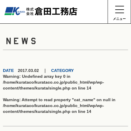
メニュー
NEWS
DATE
2017.03.02 ｜
CATEGORY
Warning
: Undefined array key 0 in
/home/kurataco/kurataco.co.jp/public_html/wp/wp-
content/themes/kurata/single.php
on line
14
Warning
: Attempt to read property "cat_name" on null in
/home/kurataco/kurataco.co.jp/public_html/wp/wp-
content/themes/kurata/single.php
on line
14