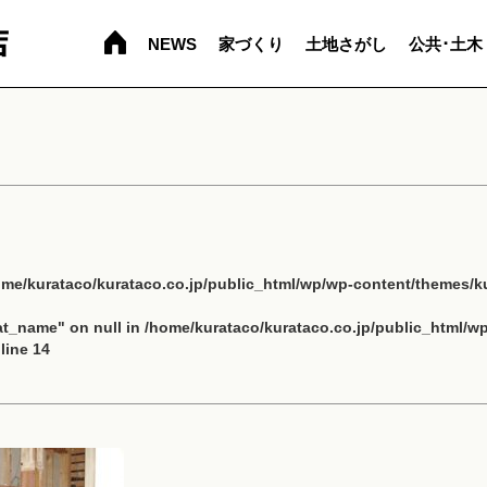
NEWS
家づくり
土地さがし
公共･土木
ome/kurataco/kurataco.co.jp/public_html/wp/wp-content/themes/ku
cat_name" on null in
/home/kurataco/kurataco.co.jp/public_html/w
line
14