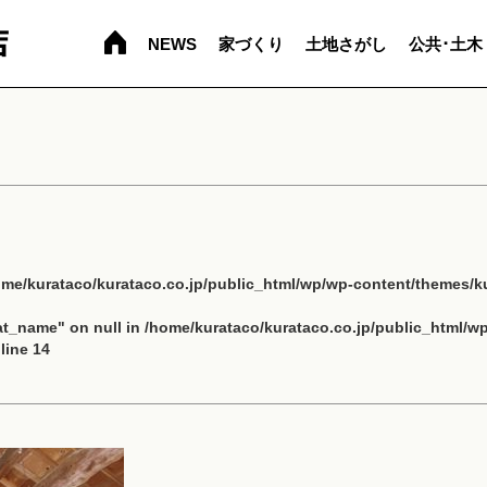
NEWS
家づくり
土地さがし
公共･土木
ome/kurataco/kurataco.co.jp/public_html/wp/wp-content/themes/ku
cat_name" on null in
/home/kurataco/kurataco.co.jp/public_html/w
line
14