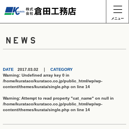
メニュー
NEWS
DATE
2017.03.02 ｜
CATEGORY
Warning
: Undefined array key 0 in
/home/kurataco/kurataco.co.jp/public_html/wp/wp-
content/themes/kurata/single.php
on line
14
Warning
: Attempt to read property "cat_name" on null in
/home/kurataco/kurataco.co.jp/public_html/wp/wp-
content/themes/kurata/single.php
on line
14