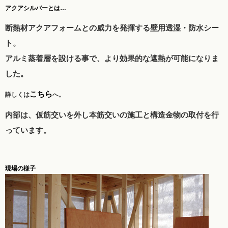
アクアシルバーとは…
断熱材アクアフォームとの威力を発揮する壁用透湿・防水シー
ト。
アルミ蒸着層を設ける事で、より効果的な遮熱が可能になりま
した。
こちら
詳しくは
へ。
内部は、仮筋交いを外し本筋交いの施工と構造金物の取付を行
っています。
現場の様子