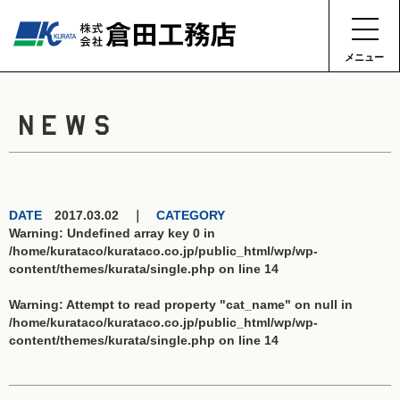
メニュー
NEWS
DATE
2017.03.02 ｜
CATEGORY
Warning
: Undefined array key 0 in
/home/kurataco/kurataco.co.jp/public_html/wp/wp-
content/themes/kurata/single.php
on line
14
Warning
: Attempt to read property "cat_name" on null in
/home/kurataco/kurataco.co.jp/public_html/wp/wp-
content/themes/kurata/single.php
on line
14