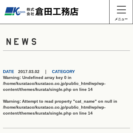
メニュー
NEWS
DATE
2017.03.02 ｜
CATEGORY
Warning
: Undefined array key 0 in
/home/kurataco/kurataco.co.jp/public_html/wp/wp-
content/themes/kurata/single.php
on line
14
Warning
: Attempt to read property "cat_name" on null in
/home/kurataco/kurataco.co.jp/public_html/wp/wp-
content/themes/kurata/single.php
on line
14