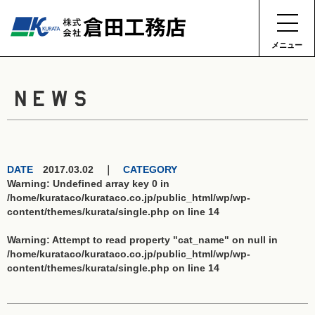
メニュー
NEWS
DATE
2017.03.02 ｜
CATEGORY
Warning
: Undefined array key 0 in
/home/kurataco/kurataco.co.jp/public_html/wp/wp-
content/themes/kurata/single.php
on line
14
Warning
: Attempt to read property "cat_name" on null in
/home/kurataco/kurataco.co.jp/public_html/wp/wp-
content/themes/kurata/single.php
on line
14