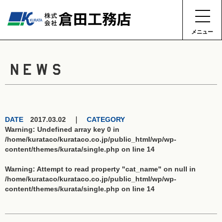
メニュー
NEWS
DATE
2017.03.02 ｜
CATEGORY
Warning
: Undefined array key 0 in
/home/kurataco/kurataco.co.jp/public_html/wp/wp-
content/themes/kurata/single.php
on line
14
Warning
: Attempt to read property "cat_name" on null in
/home/kurataco/kurataco.co.jp/public_html/wp/wp-
content/themes/kurata/single.php
on line
14