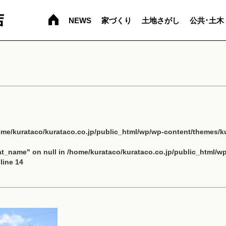
NEWS
家づくり
土地さがし
公共･土木
ome/kurataco/kurataco.co.jp/public_html/wp/wp-content/themes/ku
cat_name" on null in
/home/kurataco/kurataco.co.jp/public_html/w
line
14