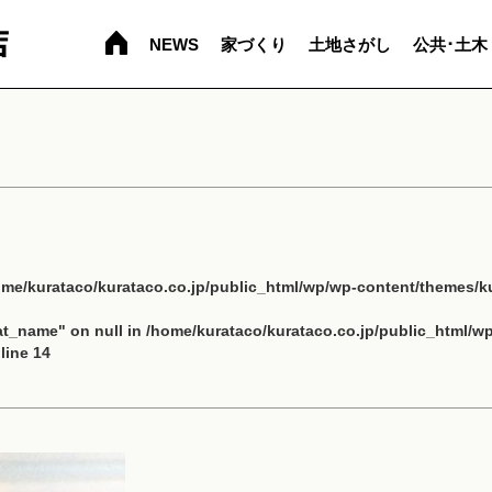
NEWS
家づくり
土地さがし
公共･土木
ome/kurataco/kurataco.co.jp/public_html/wp/wp-content/themes/ku
cat_name" on null in
/home/kurataco/kurataco.co.jp/public_html/w
line
14