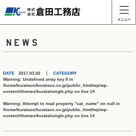
メニュー
NEWS
DATE
2017.03.02 ｜
CATEGORY
Warning
: Undefined array key 0 in
/home/kurataco/kurataco.co.jp/public_html/wp/wp-
content/themes/kurata/single.php
on line
14
Warning
: Attempt to read property "cat_name" on null in
/home/kurataco/kurataco.co.jp/public_html/wp/wp-
content/themes/kurata/single.php
on line
14