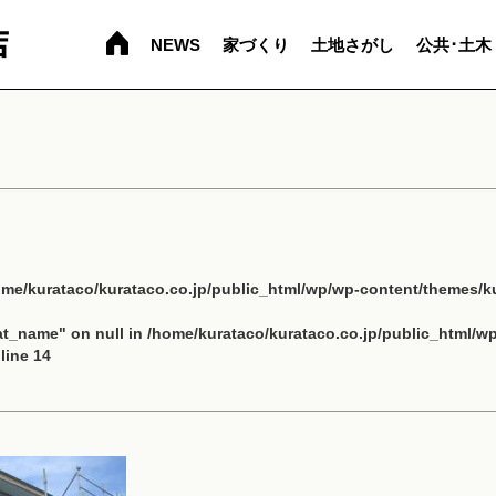
NEWS
家づくり
土地さがし
公共･土木
ome/kurataco/kurataco.co.jp/public_html/wp/wp-content/themes/ku
cat_name" on null in
/home/kurataco/kurataco.co.jp/public_html/w
line
14