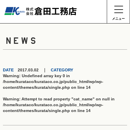
メニュー
NEWS
DATE
2017.03.02 ｜
CATEGORY
Warning
: Undefined array key 0 in
/home/kurataco/kurataco.co.jp/public_html/wp/wp-
content/themes/kurata/single.php
on line
14
Warning
: Attempt to read property "cat_name" on null in
/home/kurataco/kurataco.co.jp/public_html/wp/wp-
content/themes/kurata/single.php
on line
14