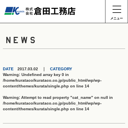
メニュー
NEWS
DATE
2017.03.02 ｜
CATEGORY
Warning
: Undefined array key 0 in
/home/kurataco/kurataco.co.jp/public_html/wp/wp-
content/themes/kurata/single.php
on line
14
Warning
: Attempt to read property "cat_name" on null in
/home/kurataco/kurataco.co.jp/public_html/wp/wp-
content/themes/kurata/single.php
on line
14