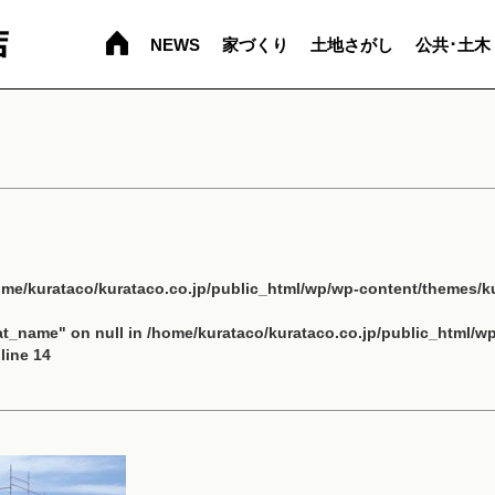
NEWS
家づくり
土地さがし
公共･土木
ome/kurataco/kurataco.co.jp/public_html/wp/wp-content/themes/ku
cat_name" on null in
/home/kurataco/kurataco.co.jp/public_html/w
line
14