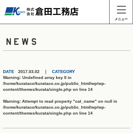
メニュー
NEWS
DATE
2017.03.02 ｜
CATEGORY
Warning
: Undefined array key 0 in
/home/kurataco/kurataco.co.jp/public_html/wp/wp-
content/themes/kurata/single.php
on line
14
Warning
: Attempt to read property "cat_name" on null in
/home/kurataco/kurataco.co.jp/public_html/wp/wp-
content/themes/kurata/single.php
on line
14