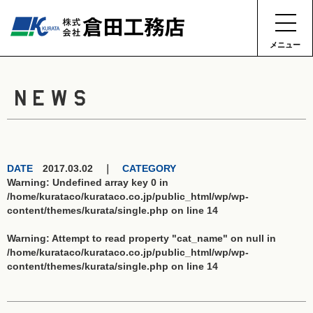
メニュー
NEWS
DATE
2017.03.02 ｜
CATEGORY
Warning
: Undefined array key 0 in
/home/kurataco/kurataco.co.jp/public_html/wp/wp-
content/themes/kurata/single.php
on line
14
Warning
: Attempt to read property "cat_name" on null in
/home/kurataco/kurataco.co.jp/public_html/wp/wp-
content/themes/kurata/single.php
on line
14