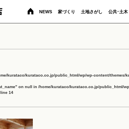
NEWS
家づくり
土地さがし
公共･土木
ome/kurataco/kurataco.co.jp/public_html/wp/wp-content/themes/ku
cat_name" on null in
/home/kurataco/kurataco.co.jp/public_html/w
line
14