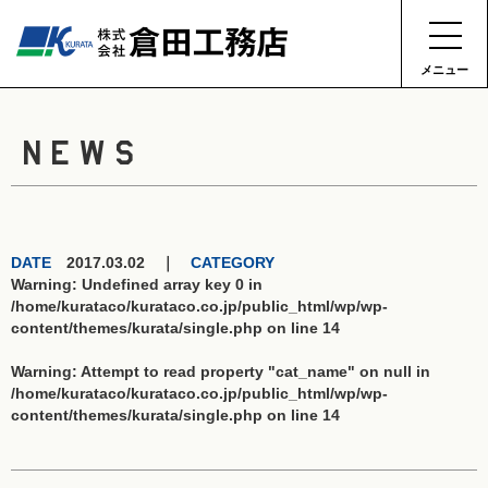
メニュー
NEWS
DATE
2017.03.02 ｜
CATEGORY
Warning
: Undefined array key 0 in
/home/kurataco/kurataco.co.jp/public_html/wp/wp-
content/themes/kurata/single.php
on line
14
Warning
: Attempt to read property "cat_name" on null in
/home/kurataco/kurataco.co.jp/public_html/wp/wp-
content/themes/kurata/single.php
on line
14