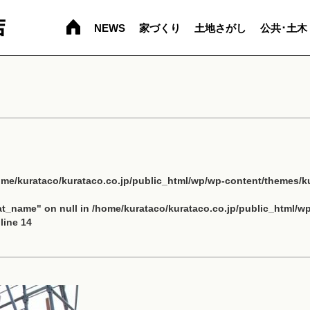
NEWS
家づくり
土地さがし
公共･土木
ome/kurataco/kurataco.co.jp/public_html/wp/wp-content/themes/ku
cat_name" on null in
/home/kurataco/kurataco.co.jp/public_html/w
line
14