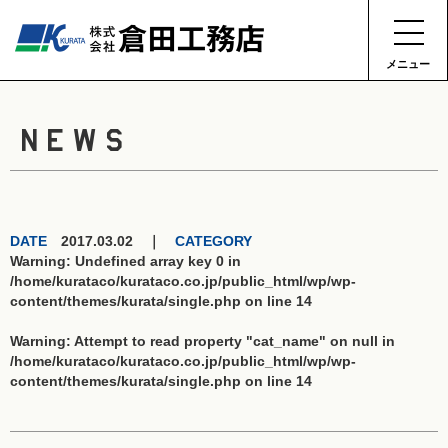
メニュー
NEWS
DATE
2017.03.02 ｜
CATEGORY
Warning
: Undefined array key 0 in
/home/kurataco/kurataco.co.jp/public_html/wp/wp-
content/themes/kurata/single.php
on line
14
Warning
: Attempt to read property "cat_name" on null in
/home/kurataco/kurataco.co.jp/public_html/wp/wp-
content/themes/kurata/single.php
on line
14