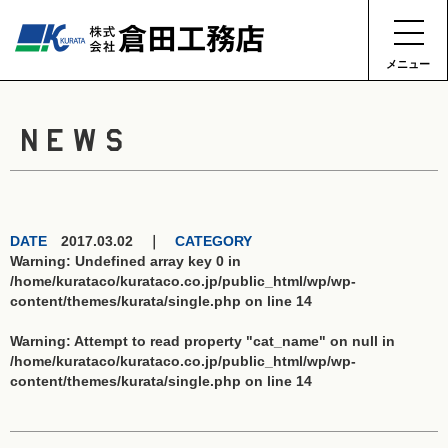
メニュー
NEWS
DATE
2017.03.02 ｜
CATEGORY
Warning
: Undefined array key 0 in
/home/kurataco/kurataco.co.jp/public_html/wp/wp-
content/themes/kurata/single.php
on line
14
Warning
: Attempt to read property "cat_name" on null in
/home/kurataco/kurataco.co.jp/public_html/wp/wp-
content/themes/kurata/single.php
on line
14