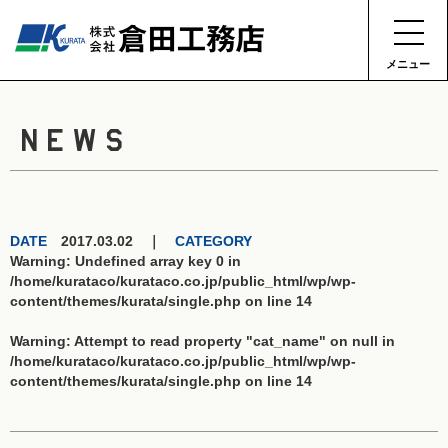
メニュー
NEWS
DATE
2017.03.02 ｜
CATEGORY
Warning
: Undefined array key 0 in
/home/kurataco/kurataco.co.jp/public_html/wp/wp-
content/themes/kurata/single.php
on line
14
Warning
: Attempt to read property "cat_name" on null in
/home/kurataco/kurataco.co.jp/public_html/wp/wp-
content/themes/kurata/single.php
on line
14