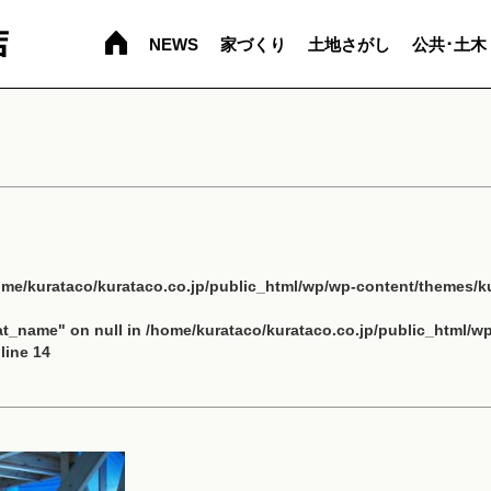
NEWS
家づくり
土地さがし
公共･土木
ome/kurataco/kurataco.co.jp/public_html/wp/wp-content/themes/ku
cat_name" on null in
/home/kurataco/kurataco.co.jp/public_html/w
line
14