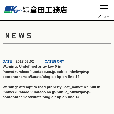
メニュー
NEWS
DATE
2017.03.02 ｜
CATEGORY
Warning
: Undefined array key 0 in
/home/kurataco/kurataco.co.jp/public_html/wp/wp-
content/themes/kurata/single.php
on line
14
Warning
: Attempt to read property "cat_name" on null in
/home/kurataco/kurataco.co.jp/public_html/wp/wp-
content/themes/kurata/single.php
on line
14