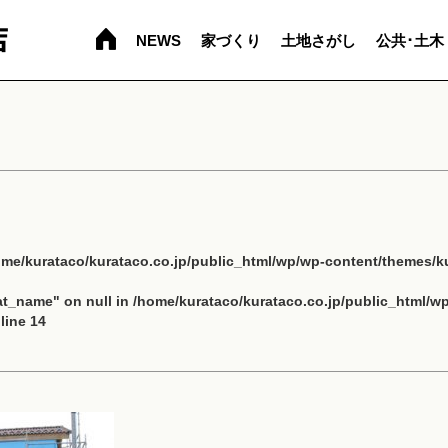
NEWS
家づくり
土地さがし
公共･土木
ome/kurataco/kurataco.co.jp/public_html/wp/wp-content/themes/ku
cat_name" on null in
/home/kurataco/kurataco.co.jp/public_html/w
line
14