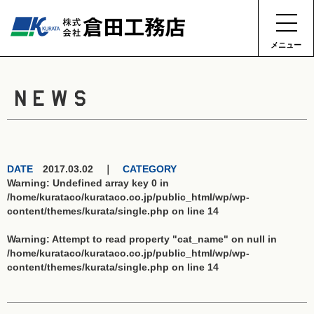
メニュー
NEWS
DATE
2017.03.02 ｜
CATEGORY
Warning
: Undefined array key 0 in
/home/kurataco/kurataco.co.jp/public_html/wp/wp-
content/themes/kurata/single.php
on line
14
Warning
: Attempt to read property "cat_name" on null in
/home/kurataco/kurataco.co.jp/public_html/wp/wp-
content/themes/kurata/single.php
on line
14