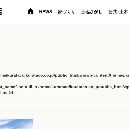
NEWS
家づくり
土地さがし
公共･土木
ome/kurataco/kurataco.co.jp/public_html/wp/wp-content/themes/ku
cat_name" on null in
/home/kurataco/kurataco.co.jp/public_html/w
line
14