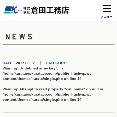
メニュー
NEWS
DATE
2017.03.02 ｜
CATEGORY
Warning
: Undefined array key 0 in
/home/kurataco/kurataco.co.jp/public_html/wp/wp-
content/themes/kurata/single.php
on line
14
Warning
: Attempt to read property "cat_name" on null in
/home/kurataco/kurataco.co.jp/public_html/wp/wp-
content/themes/kurata/single.php
on line
14