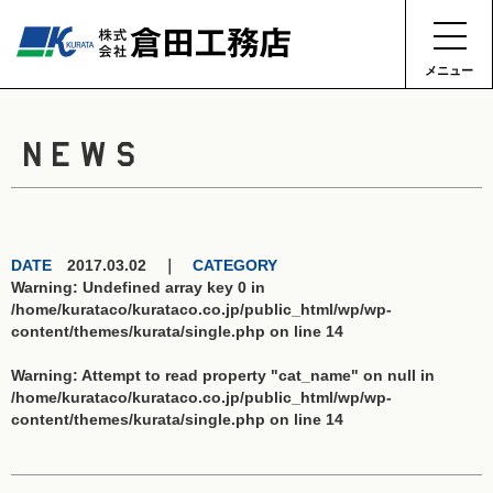
メニュー
NEWS
DATE
2017.03.02 ｜
CATEGORY
Warning
: Undefined array key 0 in
/home/kurataco/kurataco.co.jp/public_html/wp/wp-
content/themes/kurata/single.php
on line
14
Warning
: Attempt to read property "cat_name" on null in
/home/kurataco/kurataco.co.jp/public_html/wp/wp-
content/themes/kurata/single.php
on line
14