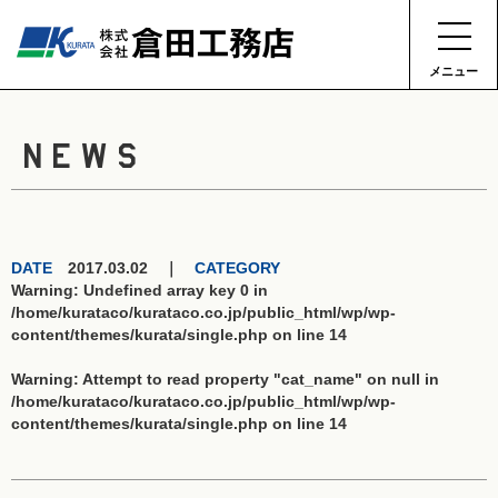
メニュー
NEWS
DATE
2017.03.02 ｜
CATEGORY
Warning
: Undefined array key 0 in
/home/kurataco/kurataco.co.jp/public_html/wp/wp-
content/themes/kurata/single.php
on line
14
Warning
: Attempt to read property "cat_name" on null in
/home/kurataco/kurataco.co.jp/public_html/wp/wp-
content/themes/kurata/single.php
on line
14