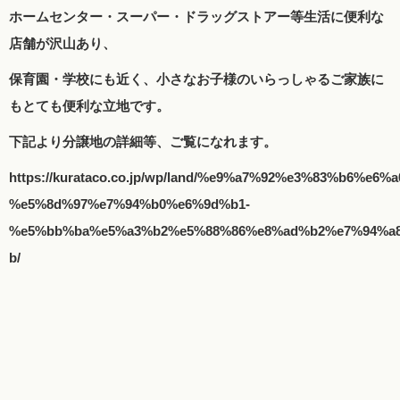
ホームセンター・スーパー・ドラッグストアー等生活に便利な
店舗が沢山あり、
保育園・学校にも近く、小さなお子様のいらっしゃるご家族に
もとても便利な立地です。
下記より分譲地の詳細等、ご覧になれます。
https://kurataco.co.jp/wp/land/%e9%a7%92%e3%83%b6%e6
%e5%8d%97%e7%94%b0%e6%9d%b1-
%e5%bb%ba%e5%a3%b2%e5%88%86%e8%ad%b2%e7%94%a8
b/