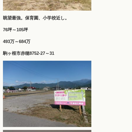
眺望最強。保育園、小学校近し。
76坪～105坪
493万～684万
駒ヶ根市赤穂8752-27～31