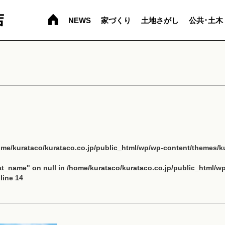
NEWS
家づくり
土地さがし
公共･土木
ome/kurataco/kurataco.co.jp/public_html/wp/wp-content/themes/ku
cat_name" on null in
/home/kurataco/kurataco.co.jp/public_html/w
line
14