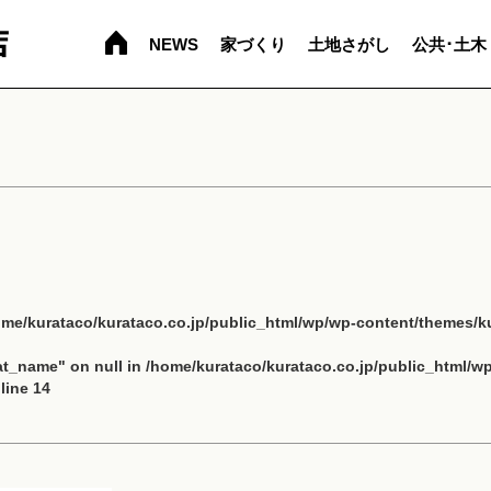
NEWS
家づくり
土地さがし
公共･土木
ome/kurataco/kurataco.co.jp/public_html/wp/wp-content/themes/ku
cat_name" on null in
/home/kurataco/kurataco.co.jp/public_html/w
line
14