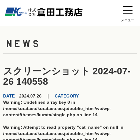
メニュー
NEWS
スクリーンショット 2024-07-
26 140558
DATE
2024.07.26 ｜
CATEGORY
Warning
: Undefined array key 0 in
/home/kurataco/kurataco.co.jp/public_html/wp/wp-
content/themes/kurata/single.php
on line
14
Warning
: Attempt to read property "cat_name" on null in
/home/kurataco/kurataco.co.jp/public_html/wp/wp-
content/themes/kurata/single.php
on line
14