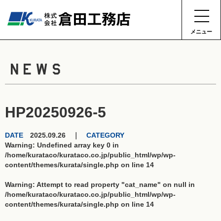
メニュー
NEWS
HP20250926-5
DATE
2025.09.26 ｜
CATEGORY
Warning
: Undefined array key 0 in
/home/kurataco/kurataco.co.jp/public_html/wp/wp-
content/themes/kurata/single.php
on line
14
Warning
: Attempt to read property "cat_name" on null in
/home/kurataco/kurataco.co.jp/public_html/wp/wp-
content/themes/kurata/single.php
on line
14