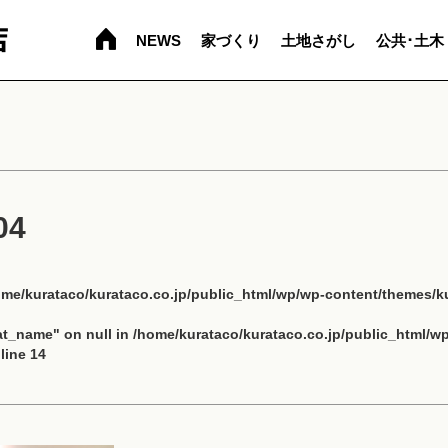
NEWS
家づくり
土地さがし
公共･土木
04
ome/kurataco/kurataco.co.jp/public_html/wp/wp-content/themes/ku
cat_name" on null in
/home/kurataco/kurataco.co.jp/public_html/w
line
14