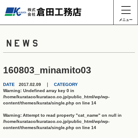
メニュー
NEWS
160803_minamito03
DATE
2017.02.09 ｜
CATEGORY
Warning
: Undefined array key 0 in
/home/kurataco/kurataco.co.jp/public_html/wp/wp-
content/themes/kurata/single.php
on line
14
Warning
: Attempt to read property "cat_name" on null in
/home/kurataco/kurataco.co.jp/public_html/wp/wp-
content/themes/kurata/single.php
on line
14