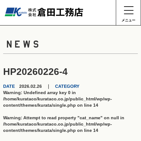
メニュー
NEWS
HP20260226-4
DATE
2026.02.26 ｜
CATEGORY
Warning
: Undefined array key 0 in
/home/kurataco/kurataco.co.jp/public_html/wp/wp-
content/themes/kurata/single.php
on line
14
Warning
: Attempt to read property "cat_name" on null in
/home/kurataco/kurataco.co.jp/public_html/wp/wp-
content/themes/kurata/single.php
on line
14