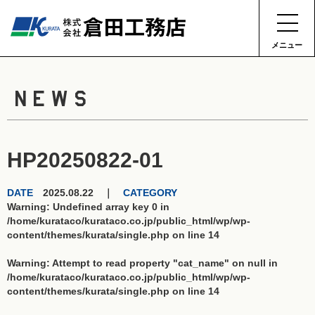
メニュー
NEWS
HP20250822-01
DATE
2025.08.22 ｜
CATEGORY
Warning
: Undefined array key 0 in
/home/kurataco/kurataco.co.jp/public_html/wp/wp-
content/themes/kurata/single.php
on line
14
Warning
: Attempt to read property "cat_name" on null in
/home/kurataco/kurataco.co.jp/public_html/wp/wp-
content/themes/kurata/single.php
on line
14