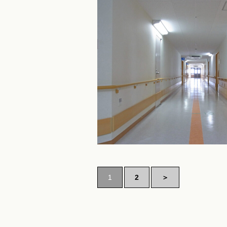
1
2
＞